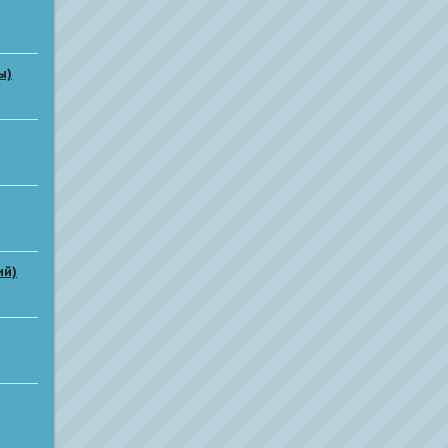
ы)
ий)