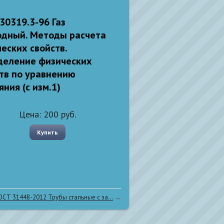
30319.3-96 Газ
одный. Методы расчета
еских свойств.
деление физических
тв по уравнению
яния (с изм.1)
Цена:
200
руб.
Купить
ОСТ 31448-2012 Трубы стальные с за...
→