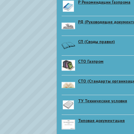
Р Рекомендации Газпрома
РД (Руководящие документ
СП (Своды правил)
СТО Газпром
СТО (Стандарты организац
ТУ Технические условия
Типовая документация