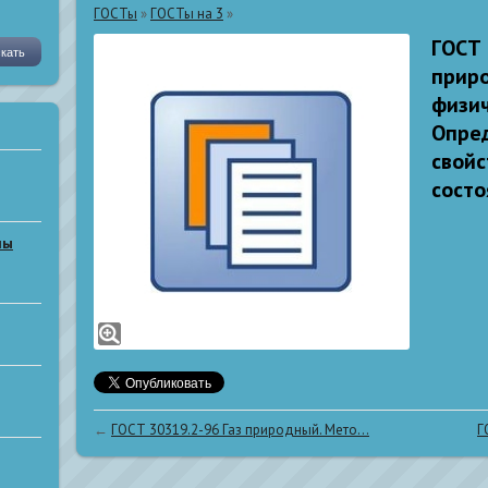
ГОСТы
»
ГОСТы на 3
»
ГОСТ 
прир
физич
Опре
свойс
состо
мы
←
ГОСТ 30319.2-96 Газ природный. Мето...
Г