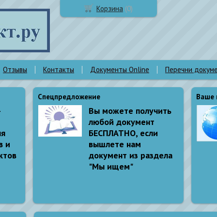
Корзина
(
0
)
Отзывы
Контакты
Документы Online
Перечни докум
Спецпредложение
Ваше 
-
Вы можете получить
любой документ
ля
БЕСПЛАТНО, если
в и
вышлете нам
ктов
документ из раздела
"Мы ищем"